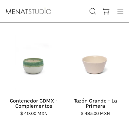
Saltar
al
Carro abiert
ABRIR
Abri
contenido
BARRA
me
DE
de
BÚSQUEDA
nav
Contenedor
Tazón
CDMX
Grande
-
-
Complementos
La
Primera
Contenedor CDMX -
Tazón Grande - La
Complementos
Primera
$ 417.00 MXN
$ 485.00 MXN