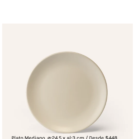
Plato Mediano, ⌀:24.5 x al:3 cm / Desde $448