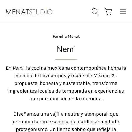
Saltar
al
Carro abiert
ABRIR
Abri
contenido
BARRA
me
DE
de
Familia Menat
BÚSQUEDA
nav
Nemi
En
Nemi
, la cocina mexicana contemporánea honra la
esencia de los campos y mares de México. Su
propuesta, honesta y sustentable, transforma
ingredientes locales de temporada en experiencias
que permanecen en la memoria.
Diseñamos una vajilla neutra y atemporal, que
enmarca la riqueza de cada platillo sin restarle
protagonismo. Un lienzo sobrio que refleja la